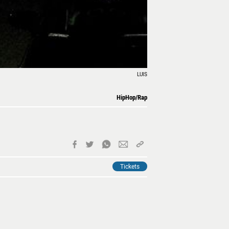
LUIS
HipHop/Rap
Tickets