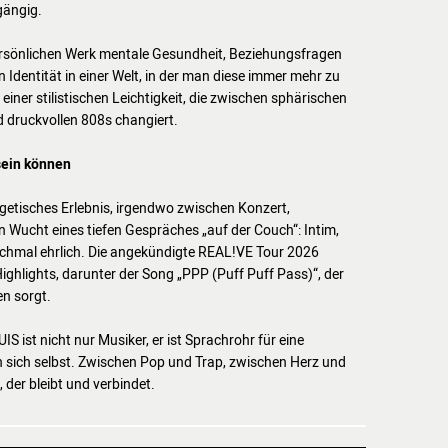
gängig.
ersönlichen Werk mentale Gesundheit, Beziehungsfragen
 Identität in einer Welt, in der man diese immer mehr zu
 einer stilistischen Leichtigkeit, die zwischen sphärischen
d druckvollen 808s changiert.
sein können
rgetisches Erlebnis, irgendwo zwischen Konzert,
 Wucht eines tiefen Gespräches „auf der Couch“: Intim,
hmal ehrlich. Die angekündigte REAL!VE Tour 2026
ighlights, darunter der Song „PPP (Puff Puff Pass)“, der
en sorgt.
LUIS ist nicht nur Musiker, er ist Sprachrohr für eine
 sich selbst. Zwischen Pop und Trap, zwischen Herz und
 der bleibt und verbindet.