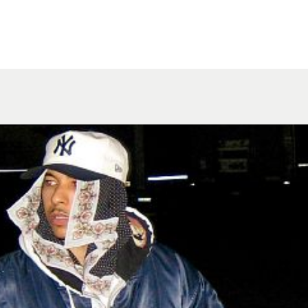
STÄTTEN / KURSE
VEREIN
VER
STÄTTEN & KURSE
CHRONIK
RÄU
EKTE
JOBS
IMA
UNGSPAKET
MIETER:INNEN
3D-
FÖRDERER / PARTNER
PRE
SPENDEN
MITGLIED WERDEN