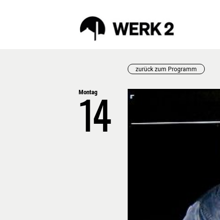
zurück zum Programm
Montag
PROGRAMM
WERK
14
AUGUST
WERK
VORSCHAU
PROJ
TICKETS
BILD
MÄRKTE
INKLUSION
RÜCKBLICK
FAQ