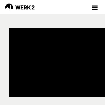
PROGRAMM
AUGUST
VORSCHAU
TICKETS
MÄRKTE
INKLUSION
RÜCKBLICK
FAQ
WERKSTÄTTEN /
KURSE