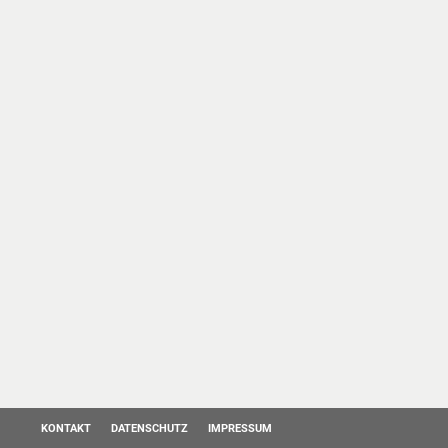
WERKSTÄTTEN &
KURSE
PROJEKTE
BILDUNGSPAKET
VEREIN
CHRONIK
JOBS
MIETER:INNEN
FÖRDERER /
PARTNER
SPENDEN
MITGLIED
WERDEN
KONTAKT
DATENSCHUTZ
IMPRESSUM
VERMIETUNG