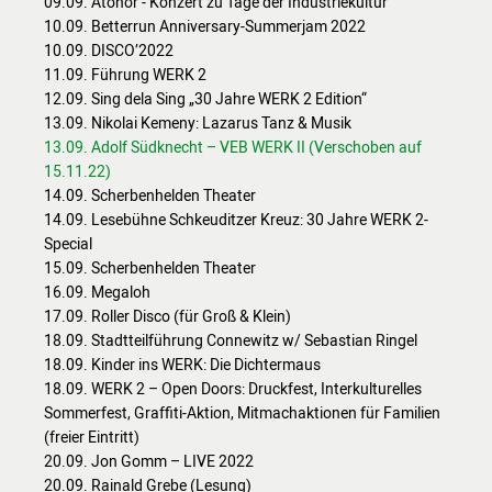
09.09. Atonor - Konzert zu Tage der Industriekultur
10.09. Betterrun Anniversary-Summerjam 2022
10.09. DISCO’2022
11.09. Führung WERK 2
12.09. Sing dela Sing „30 Jahre WERK 2 Edition“
13.09. Nikolai Kemeny: Lazarus Tanz & Musik
13.09. Adolf Südknecht – VEB WERK II (Verschoben auf
15.11.22)
14.09. Scherbenhelden Theater
14.09. Lesebühne Schkeuditzer Kreuz: 30 Jahre WERK 2-
Special
15.09. Scherbenhelden Theater
16.09. Megaloh
17.09. Roller Disco (für Groß & Klein)
18.09. Stadtteilführung Connewitz w/ Sebastian Ringel
18.09. Kinder ins WERK: Die Dichtermaus
18.09. WERK 2 – Open Doors: Druckfest, Interkulturelles
Sommerfest, Graffiti-Aktion, Mitmachaktionen für Familien
(freier Eintritt)
20.09. Jon Gomm – LIVE 2022
20.09. Rainald Grebe (Lesung)