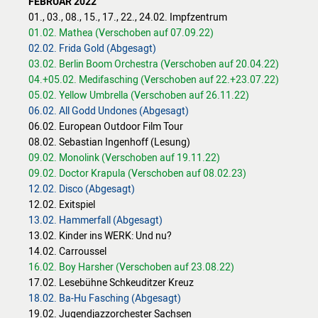
FEBRUAR 2022
01., 03., 08., 15., 17., 22., 24.02. Impfzentrum
RÄUME
01.02. Mathea (Verschoben auf 07.09.22)
IMAGEFILM
02.02. Frida Gold (Abgesagt)
3D-RUNDGANG
03.02. Berlin Boom Orchestra (Verschoben auf 20.04.22)
PRESSE
04.+05.02. Medifasching (Verschoben auf 22.+23.07.22)
05.02. Yellow Umbrella (Verschoben auf 26.11.22)
06.02. All Godd Undones (Abgesagt)
NEWSLETTER
06.02. European Outdoor Film Tour
08.02. Sebastian Ingenhoff (Lesung)
09.02. Monolink (Verschoben auf 19.11.22)
09.02. Doctor Krapula (Verschoben auf 08.02.23)
12.02. Disco (Abgesagt)
12.02. Exitspiel
13.02. Hammerfall (Abgesagt)
13.02. Kinder ins WERK: Und nu?
14.02. Carroussel
16.02. Boy Harsher (Verschoben auf 23.08.22)
17.02. Lesebühne Schkeuditzer Kreuz
18.02. Ba-Hu Fasching (Abgesagt)
19.02. Jugendjazzorchester Sachsen