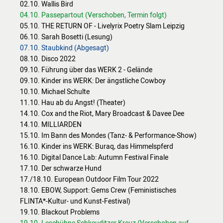
02.10. Wallis Bird
04.10. Passepartout (Verschoben, Termin folgt)
05.10. THE RETURN OF - Livelyrix Poetry Slam Leipzig
06.10. Sarah Bosetti (Lesung)
07.10. Staubkind (Abgesagt)
08.10. Disco 2022
09.10. Führung über das WERK 2 - Gelände
09.10. Kinder ins WERK: Der ängstliche Cowboy
10.10. Michael Schulte
11.10. Hau ab du Angst! (Theater)
14.10. Cox and the Riot, Mary Broadcast & Davee Dee
14.10. MILLIARDEN
15.10. Im Bann des Mondes (Tanz- & Performance-Show)
16.10. Kinder ins WERK: Buraq, das Himmelspferd
16.10. Digital Dance Lab: Autumn Festival Finale
17.10. Der schwarze Hund
17./18.10. European Outdoor Film Tour 2022
18.10. EBOW, Support: Gems Crew (Feministisches
FLINTA*-Kultur- und Kunst-Festival)
19.10. Blackout Problems
19.10. Lesebühne Schkeuditzer Kreuz (Verschoben auf