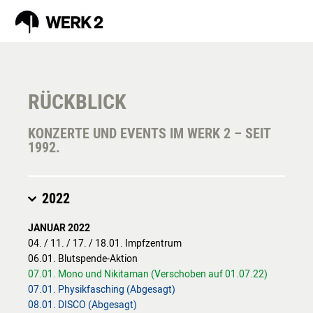
RÜCKBLICK
PROGRAMM
AUGUST
KONZERTE UND EVENTS IM WERK 2 – SEIT
1992.
VORSCHAU
TICKETS
MÄRKTE
2022
INKLUSION
JANUAR 2022
RÜCKBLICK
04. / 11. / 17. / 18.01. Impfzentrum
FAQ
06.01. Blutspende-Aktion
07.01. Mono und Nikitaman (Verschoben auf 01.07.22)
07.01. Physikfasching (Abgesagt)
WERKSTÄTTEN /
08.01. DISCO (Abgesagt)
KURSE