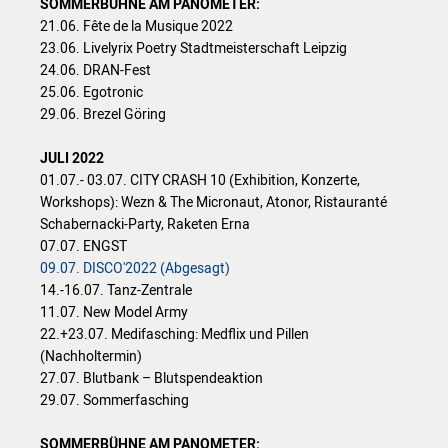
SOMMERBÜHNE AM PANOMETER:
21.06. Fête de la Musique 2022
23.06. Livelyrix Poetry Stadtmeisterschaft Leipzig
24.06. DRAN-Fest
25.06. Egotronic
29.06. Brezel Göring
JULI 2022
01.07.- 03.07. CITY CRASH 10 (Exhibition, Konzerte,
Workshops): Wezn & The Micronaut, Atonor, Ristauranté
Schabernacki-Party, Raketen Erna
07.07. ENGST
09.07. DISCO'2022 (Abgesagt)
14.-16.07. Tanz-Zentrale
11.07. New Model Army
22.+23.07. Medifasching: Medflix und Pillen
(Nachholtermin)
27.07. Blutbank – Blutspendeaktion
29.07. Sommerfasching
SOMMERBÜHNE AM PANOMETER: