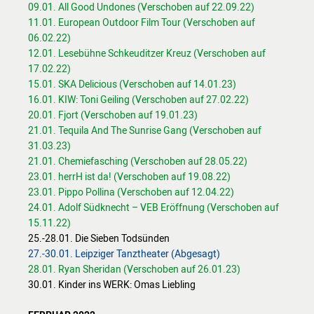
09.01. All Good Undones (Verschoben auf 22.09.22)
WERKSTÄTTEN &
11.01. European Outdoor Film Tour (Verschoben auf
KURSE
06.02.22)
PROJEKTE
12.01. Lesebühne Schkeuditzer Kreuz (Verschoben auf
17.02.22)
BILDUNGSPAKET
15.01. SKA Delicious (Verschoben auf 14.01.23)
16.01. KIW: Toni Geiling (Verschoben auf 27.02.22)
VEREIN
20.01. Fjort (Verschoben auf 19.01.23)
21.01. Tequila And The Sunrise Gang (Verschoben auf
CHRONIK
31.03.23)
JOBS
21.01. Chemiefasching (Verschoben auf 28.05.22)
MIETER:INNEN
23.01. herrH ist da! (Verschoben auf 19.08.22)
23.01. Pippo Pollina (Verschoben auf 12.04.22)
FÖRDERER /
24.01. Adolf Südknecht – VEB Eröffnung (Verschoben auf
PARTNER
15.11.22)
SPENDEN
25.-28.01. Die Sieben Todsünden
MITGLIED
27.-30.01. Leipziger Tanztheater (Abgesagt)
WERDEN
28.01. Ryan Sheridan (Verschoben auf 26.01.23)
30.01. Kinder ins WERK: Omas Liebling
VERMIETUNG