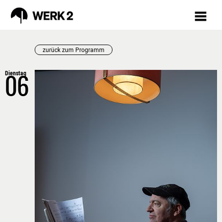
zurück zum Programm
Dienstag
PROGRAMM
06
AUGUST
VORSCHAU
TICKETS
MÄRKTE
INKLUSION
RÜCKBLICK
FAQ
WERKSTÄTTEN /
KURSE