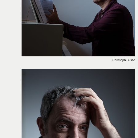
WERKSTÄTTEN &
KURSE
PROJEKTE
BILDUNGSPAKET
VEREIN
CHRONIK
Christoph Busse
JOBS
MIETER:INNEN
FÖRDERER /
PARTNER
SPENDEN
MITGLIED
WERDEN
VERMIETUNG