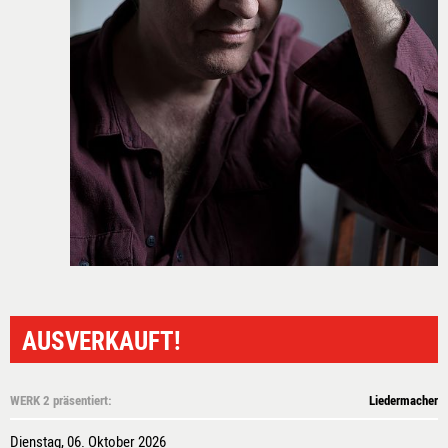
RÄUME
IMAGEFILM
3D-RUNDGANG
PRESSE
NEWSLETTER
AUSVERKAUFT!
WERK 2 präsentiert:
Liedermacher
Dienstag, 06. Oktober 2026