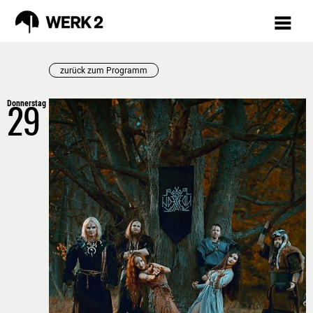
zurück zum Programm
Donnerstag
PROGRAMM
29
AUGUST
VORSCHAU
TICKETS
MÄRKTE
INKLUSION
RÜCKBLICK
FAQ
WERKSTÄTTEN /
KURSE