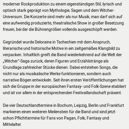
moderner Rockproduktion zu einem eigenständigen Stil, lyrisch und
RÄUME
optisch stark geprägt von Mythologie, Sagen und dem Witcher-
IMAGEFILM
Universum. Die Konzerte sind mehr als nur Musik, man darf sich auf
eine aufwendig produzierte, theatralische Show in großer Besetzung
3D-RUNDGANG
freuen, bei der die Bühnengrößen vollends ausgeschöpft werden.
PRESSE
Gegründet wurde Deloraine in Tschechien mit dem Anspruch,
literarische und historische Motive in ein zeitgemäßes Klangbild zu
NEWSLETTER
verpacken. Inhaltlich greift die Band wiederkehrend auf die Welt der
„Witcher“-Saga zurück, deren Figuren und Erzählstränge als
Grundlage zahlreicher Stücke dienen. Dabei entstehen Songs, die
nicht nur als musikalische Werke funktionieren, sondern auch
narrative Bögen entwickeln. Seit ihren ersten Veröffentlichungen hat
sich die Gruppe in der europäischen Fantasy- und Folk-Szene etabliert
und ist vor allem in der entsprechenden Festivallandschaft präsent.
Die vier Deutschlandtermine in Bochum, Leipzig, Berlin und Frankfurt
markieren einen weiteren Meilenstein für die Band und sind jetzt
schon Pflichttermine für Fans von Pagan, Folk, Fantasy und
Mittelalter.