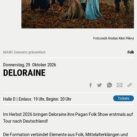
WERKSTÄTTEN &
KURSE
PROJEKTE
BILDUNGSPAKET
Fotocredit: Kristian Kikin Pêkný
VEREIN
MAWI Concerts präsentiert:
Folk
CHRONIK
Donnerstag, 29. Oktober 2026
JOBS
DELORAINE
MIETER:INNEN
FÖRDERER /
PARTNER
Halle D | Einlass: 19 Uhr, Beginn: 20 Uhr
Tickets
SPENDEN
MITGLIED
Im Herbst 2026 bringen Deloraine ihre Pagan Folk Show erstmals auf
WERDEN
Tour nach Deutschland!
Die Formation verbindet Elemente aus Folk, Mittelalterklängen und
VERMIETUNG