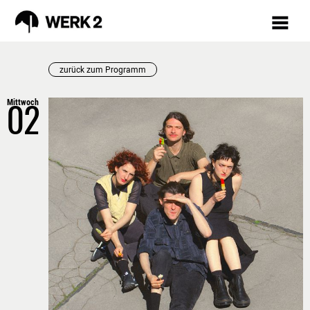
zurück zum Programm
Mittwoch
PROGRAMM
02
AUGUST
VORSCHAU
TICKETS
MÄRKTE
INKLUSION
RÜCKBLICK
FAQ
WERKSTÄTTEN /
KURSE