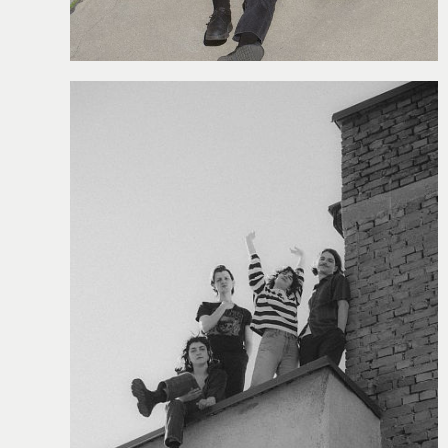
WERKSTÄTTEN &
KURSE
PROJEKTE
BILDUNGSPAKET
VEREIN
CHRONIK
JOBS
MIETER:INNEN
FÖRDERER /
PARTNER
SPENDEN
MITGLIED
WERDEN
VERMIETUNG