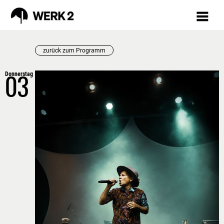
zurück zum Programm
Donnerstag
PROGRAMM
03
AUGUST
VORSCHAU
TICKETS
MÄRKTE
INKLUSION
RÜCKBLICK
FAQ
WERKSTÄTTEN /
KURSE