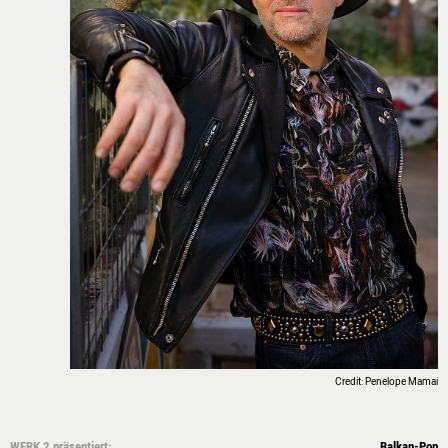
RÄUME
IMAGEFILM
3D-RUNDGANG
PRESSE
NEWSLETTER
Credit: Penelope Mamai
WERK 2 präsentiert:
Balkan-Pop