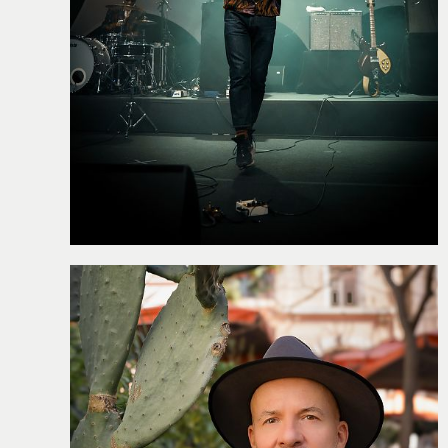
WERKSTÄTTEN &
KURSE
PROJEKTE
BILDUNGSPAKET
VEREIN
CHRONIK
JOBS
MIETER:INNEN
FÖRDERER /
PARTNER
SPENDEN
MITGLIED
WERDEN
VERMIETUNG