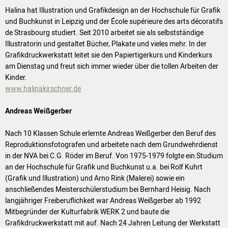
WERKSTÄTTEN &
Halina hat Illustration und Grafikdesign an der Hochschule für Grafik
und Buchkunst in Leipzig und der École supérieure des arts décoratifs
KURSE
de Strasbourg studiert. Seit 2010 arbeitet sie als selbstständige
PROJEKTE
Illustratorin und gestaltet Bücher, Plakate und vieles mehr. In der
BILDUNGSPAKET
Grafikdruckwerkstatt leitet sie den Papiertigerkurs und Kinderkurs
am Dienstag und freut sich immer wieder über die tollen Arbeiten der
Kinder.
VEREIN
www.halinakirschner.de
CHRONIK
Andreas Weißgerber
JOBS
MIETER:INNEN
Nach 10 Klassen Schule erlernte Andreas Weißgerber den Beruf des
FÖRDERER /
Reproduktionsfotografen und arbeitete nach dem Grundwehrdienst
PARTNER
in der NVA bei C.G. Röder im Beruf. Von 1975-1979 folgte ein Studium
an der Hochschule für Grafik und Buchkunst u.a. bei Rolf Kuhrt
SPENDEN
(Grafik und Illustration) und Arno Rink (Malerei) sowie ein
MITGLIED
anschließendes Meisterschülerstudium bei Bernhard Heisig. Nach
WERDEN
langjähriger Freiberuflichkeit war Andreas Weißgerber ab 1992
Mitbegründer der Kulturfabrik WERK 2 und baute die
Grafikdruckwerkstatt mit auf. Nach 24 Jahren Leitung der Werkstatt
VERMIETUNG