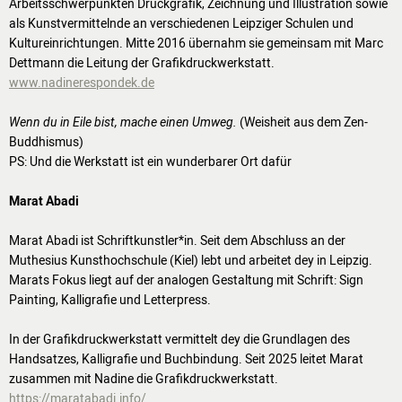
Arbeitsschwerpunkten Druckgrafik, Zeichnung und Illustration sowie
als Kunstvermittelnde an verschiedenen Leipziger Schulen und
Kultureinrichtungen. Mitte 2016 übernahm sie gemeinsam mit Marc
Dettmann die Leitung der Grafikdruckwerkstatt.
www.nadinerespondek.de
Wenn du in Eile bist, mache einen Umweg.
(Weisheit aus dem Zen-
Buddhismus)
PS: Und die Werkstatt ist ein wunderbarer Ort dafür
Marat Abadi
Marat Abadi ist Schriftkunstler*in. Seit dem Abschluss an der
Muthesius Kunsthochschule (Kiel) lebt und arbeitet dey in Leipzig.
Marats Fokus liegt auf der analogen Gestaltung mit Schrift: Sign
Painting, Kalligrafie und Letterpress.
In der Grafikdruckwerkstatt vermittelt dey die Grundlagen des
Handsatzes, Kalligrafie und Buchbindung. Seit 2025 leitet Marat
zusammen mit Nadine die Grafikdruckwerkstatt.
https://maratabadi.info/