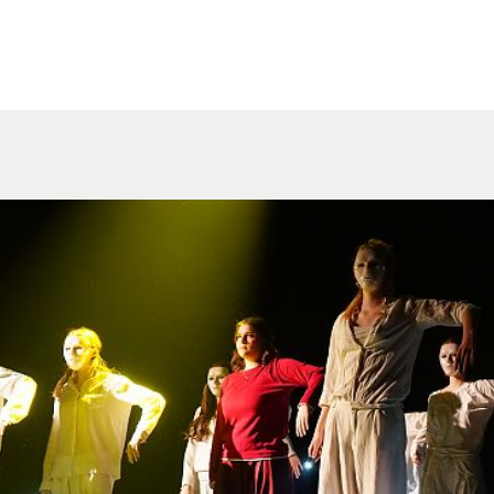
STÄTTEN / KURSE
VEREIN
VER
STÄTTEN & KURSE
CHRONIK
RÄU
EKTE
JOBS
IMA
UNGSPAKET
MIETER:INNEN
3D-
FÖRDERER / PARTNER
PRE
SPENDEN
MITGLIED WERDEN