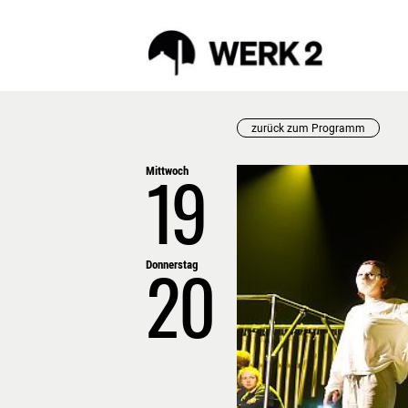
zurück zum Programm
Mittwoch
PROGRAMM
WERK
19
AUGUST
WERK
VORSCHAU
PROJ
TICKETS
BILD
Donnerstag
MÄRKTE
20
INKLUSION
RÜCKBLICK
FAQ