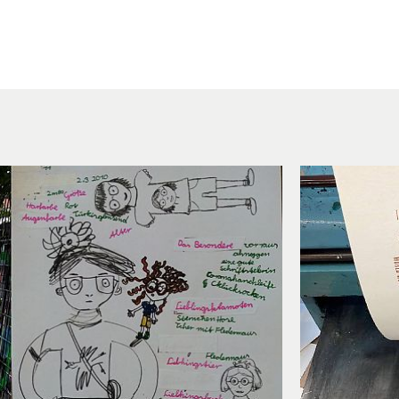
STÄTTEN / KURSE
VEREIN
VER
STÄTTEN & KURSE
CHRONIK
RÄU
EKTE
JOBS
IMA
UNGSPAKET
MIETER:INNEN
3D-
FÖRDERER / PARTNER
PRE
SPENDEN
MITGLIED WERDEN