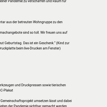
t einer Pandemie zu verschaffen und Raum für
entar aus der betreuten Wohngruppe zu den
Mitmachangebote sind so toll. Wir freuen uns auf
t Geburtstag. Das ist ein Geschenk.“ (Kind zur
Druckplatte beim live-Drucken am Fenster)
erkzeugen und Druckpressen sowie tierischen
BC-Plakat
n Gemeinschaftsprojekt umsetzen lässt und dabei
 Zeiten der Pandemie sichtbar gemacht werden